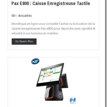
Pax E800 : Caisse Enregistreuse Tactile
In:
Actualités
Monétique en ligne vous conseille l'achat ou la location de la
caisse enregistreuse Pax e800 pour répondre avec rapidité et
sécurité à vos besoins en matière...
En Savoir Plus