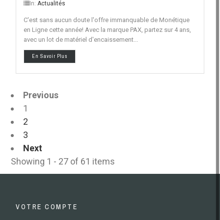
In:
Actualités
C'est sans aucun doute l'offre immanquable de Monétique
en Ligne cette année! Avec la marque PAX, partez sur 4 ans,
avec un lot de matériel d'encaissement...
En Savoir Plus
Previous
1
2
3
Next
Showing 1 - 27 of 61 items
VOTRE COMPTE